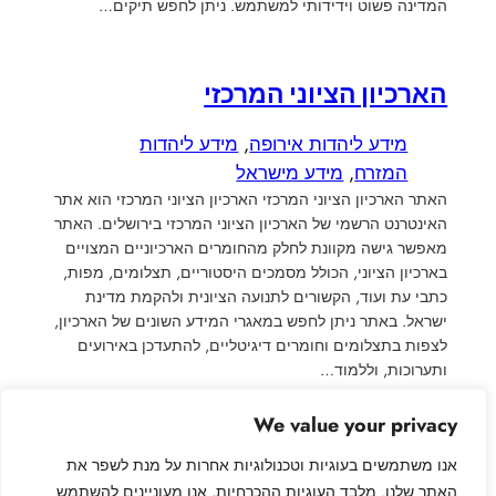
המדינה פשוט וידידותי למשתמש. ניתן לחפש תיקים…
הארכיון הציוני המרכזי
מידע ליהדות אירופה
, 
מידע ליהדות
המזרח
, 
מידע מישראל
האתר הארכיון הציוני המרכזי הארכיון הציוני המרכזי הוא אתר
האינטרנט הרשמי של הארכיון הציוני המרכזי בירושלים. האתר
מאפשר גישה מקוונת לחלק מהחומרים הארכיוניים המצויים
בארכיון הציוני, הכולל מסמכים היסטוריים, תצלומים, מפות,
כתבי עת ועוד, הקשורים לתנועה הציונית ולהקמת מדינת
ישראל. באתר ניתן לחפש במאגרי המידע השונים של הארכיון,
לצפות בתצלומים וחומרים דיגיטליים, להתעדכן באירועים
ותערוכות, וללמוד…
We value your privacy
←
עמוד קודם
עמוד הבא
→
אנו משתמשים בעוגיות וטכנולוגיות אחרות על מנת לשפר את
האתר שלנו. מלבד העוגיות ההכרחיות, אנו מעוניינים להשתמש