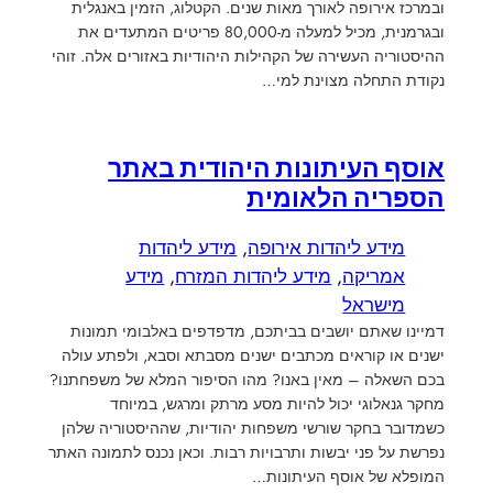
ובמרכז אירופה לאורך מאות שנים. הקטלוג, הזמין באנגלית
ובגרמנית, מכיל למעלה מ-80,000 פריטים המתעדים את
ההיסטוריה העשירה של הקהילות היהודיות באזורים אלה. זוהי
נקודת התחלה מצוינת למי…
אוסף העיתונות היהודית באתר
הספריה הלאומית
מידע ליהדות אירופה
, 
מידע ליהדות
אמריקה
, 
מידע ליהדות המזרח
, 
מידע
מישראל
דמיינו שאתם יושבים בביתכם, מדפדפים באלבומי תמונות
ישנים או קוראים מכתבים ישנים מסבתא וסבא, ולפתע עולה
בכם השאלה – מאין באנו? מהו הסיפור המלא של משפחתנו?
מחקר גנאלוגי יכול להיות מסע מרתק ומרגש, במיוחד
כשמדובר בחקר שורשי משפחות יהודיות, שההיסטוריה שלהן
נפרשת על פני יבשות ותרבויות רבות. וכאן נכנס לתמונה האתר
המופלא של אוסף העיתונות…