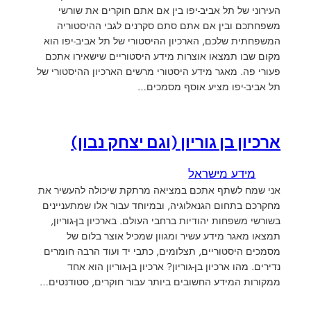
העירוני של תל אביב-יפו בין אם אתם חוקרים את שורשי
משפחתכם ובין אם אתם סתם סקרנים לגבי ההיסטוריה
המשפחתית שלכם, הארכיון ההיסטורי של תל אביב-יפו הוא
מקום שבו תמצאו אוצרות מידע היסטוריים שישאירו אתכם
פעורי פה. מאגר מידע היסטורי מרשים הארכיון ההיסטורי של
תל אביב-יפו מציע אוסף מסמכים…
ארכיון בן גוריון (וגם יצחק נבון)
מידע מישראל
אני שמח לשתף אתכם במציאה מרתקת שיכולה להעשיר את
מחקרכם בתחום הגנאלוגיה, ובמיוחד עבור אלו שמתעניינים
בשורשי משפחות יהודיות ברחבי העולם. בארכיון בן-גוריון,
תמצאו מאגר מידע עשיר ומגוון שמכיל אוצר בלום של
מסמכים היסטוריים, תצלומים, כתבי יד ועוד הרבה חומרים
נדירים. מהו ארכיון בן-גוריון? ארכיון בן-גוריון הוא אחד
ממקורות המידע החשובים ביותר עבור חוקרים, סטודנטים…