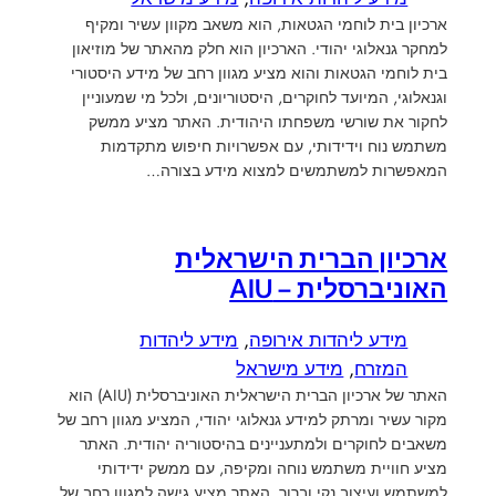
ארכיון בית לוחמי הגטאות, הוא משאב מקוון עשיר ומקיף
למחקר גנאלוגי יהודי. הארכיון הוא חלק מהאתר של מוזיאון
בית לוחמי הגטאות והוא מציע מגוון רחב של מידע היסטורי
וגנאלוגי, המיועד לחוקרים, היסטוריונים, ולכל מי שמעוניין
לחקור את שורשי משפחתו היהודית. האתר מציע ממשק
משתמש נוח וידידותי, עם אפשרויות חיפוש מתקדמות
המאפשרות למשתמשים למצוא מידע בצורה…
ארכיון הברית הישראלית
האוניברסלית – AIU
מידע ליהדות אירופה
, 
מידע ליהדות
המזרח
, 
מידע מישראל
האתר של ארכיון הברית הישראלית האוניברסלית (AIU) הוא
מקור עשיר ומרתק למידע גנאלוגי יהודי, המציע מגוון רחב של
משאבים לחוקרים ולמתעניינים בהיסטוריה יהודית. האתר
מציע חוויית משתמש נוחה ומקיפה, עם ממשק ידידותי
למשתמש ועיצוב נקי וברור. האתר מציע גישה למגוון רחב של