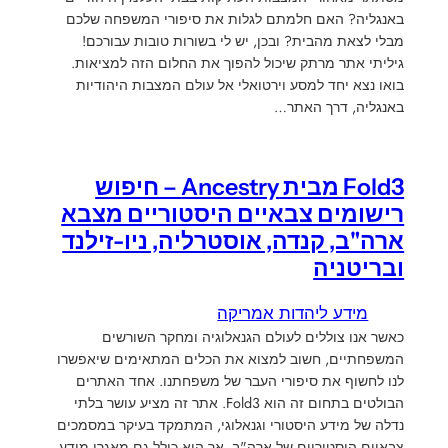
באנגליה? האם חלמתם לגלות את סיפורי המשפחה שלכם
מבלי לצאת מהבית? ובכן, יש לי בשורות טובות עבורכם!
גיליתי אתר מרתק שיכול להפוך את החלום הזה למציאות.
בואו נצא יחד למסע וירטואלי אל עולם המצבות היהודיות
באנגליה, דרך האתר…
Fold3 מבית Ancestry – חיפוש
רישומים צבאיים היסטוריים מצבא
ארה"ב, קנדה, אוסטרליה, ניו-זילנד
ובריטניה
מידע ליהדות אמריקה
כאשר אנו צוללים לעולם הגנאלוגיה ומחקר השורשים
המשפחתיים, חשוב למצוא את הכלים המתאימים שיאפשרו
לנו לחשוף את סיפורי העבר של משפחתנו. אחד האתרים
הבולטים בתחום זה הוא Fold3. אתר זה מציע עושר בלתי
נדלה של מידע היסטורי וגנאלוגי, המתמקד בעיקר במסמכים
צבאיים היסטוריים של ארה"ב, אך הוא כולל גם מאגרי מידע