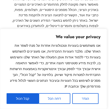
מאפשר גישה מקוונת לחלק מהחומרים הארכיוניים המצויים
בארכיון הציוני, הכולל מסמכים היסטוריים, תצלומים, מפות,
כתבי עת ועוד, הקשורים לתנועה הציונית ולהקמת מדינת
ישראל. באתר ניתן לחפש במאגרי המידע השונים של הארכיון,
לצפות בתצלומים וחומרים דיגיטליים, להתעדכן באירועים
ותערוכות, וללמוד…
We value your privacy
אנו משתמשים בעוגיות וטכנולוגיות אחרות על מנת לשפר את
האתר שלנו. מלבד העוגיות ההכרחיות, אנו מעוניינים להשתמש
בעוגיות כדי ללמוד אודות אופן הפעולה של האתר שלנו והשימוש
My Jewish Family – המשפחה היהודית שלי
בו, לרבות מידע סטטיסטי חוצה אתרים, כדי לאפשר התאמה
אישית עבורך וכדי לספק עבורך אינטראקציות באמצעות הרשתות
שער כניסה לעולם המחקר הגניאולוגי היהודי, חקר שורשי
החברתיות למטרות מיקוד ושיווק. בלחיצה על "קבל הכול", הנך
המשפחה ותיעוד אילנות היוחסין
מסכים לשימוש בכל העוגיות ובעיבוד הנתונים העשוי לכלול מידע
מהדפדפן שלך וכתובת IP.
מדיניות פרטיות
צרו קשר
הגדר
דחה הכל
קבל הכול
אודות האתר