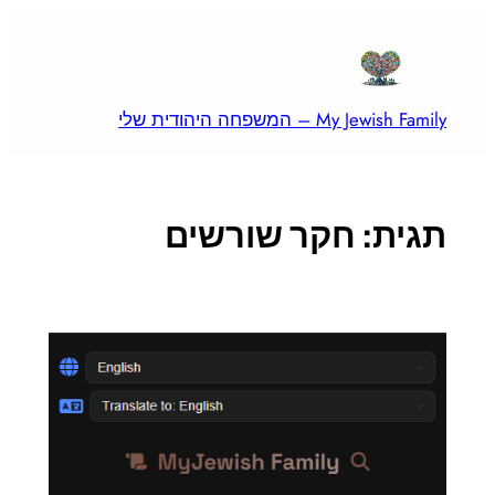
לדלג
לתוכן
My Jewish Family – המשפחה היהודית שלי
תגית:
חקר שורשים