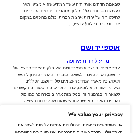
שבאמת הדהים אותי היה עושר המידע שהוא מציע. תארו
לעצמכם – יותר מ-15 מיליון מסמכים ופריטים הקשורים
להיסטוריה של יהדות ארצות הברית, כולם מרוכזים במקום
אחד ונגישים בקלות! עכשיו,…
אוספי יד ושם
מידע ליהדות אירופה
אתר אוספי יד ושם אוספי יד ושם הוא חלק מהאתר הרשמי של
יד ושם, רשות הזיכרון לשואה והגבורה. באתר זה ניתן לחפש
ולגלוש בין מאגרי המידע העצומים של יד ושם, הכוללים
מיליוני תעודות, צילומים, עדויות ופריטים היסטוריים הקשורים
לשואה הן בגרמניה והן במקומות אחרים באירופה כמו פולין
ואחרים. האתר מאפשר לחפש שמות של קרבנות השואה
ולקבל…
We value your privacy
אנו משתמשים בעוגיות וטכנולוגיות אחרות על מנת לשפר את
האתר שלנו. מלבד העוגיות ההכרחיות, אנו מעוניינים להשתמש