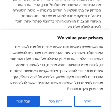
את ההיסטוריה המשפחתית שלכם? ובכן, הכירו את האתר
המרתק של בתי העלמין היהודיים בדנמרק – פיסת היסטוריה
דיגיטלית שתיקח אתכם למסע מרגש בזמן. מה מסתתר
מאחורי המצבות הווירטואליות? בלחיצת כפתור אחת, תוכלו
להיכנס לעולם שלם של…
We value your privacy
אנו משתמשים בעוגיות וטכנולוגיות אחרות על מנת לשפר את
האתר שלנו. מלבד העוגיות ההכרחיות, אנו מעוניינים להשתמש
My Jewish Family – המשפחה היהודית שלי
בעוגיות כדי ללמוד אודות אופן הפעולה של האתר שלנו והשימוש
בו, לרבות מידע סטטיסטי חוצה אתרים, כדי לאפשר התאמה
שער כניסה לעולם המחקר הגניאולוגי היהודי, חקר שורשי
אישית עבורך וכדי לספק עבורך אינטראקציות באמצעות הרשתות
המשפחה ותיעוד אילנות היוחסין
החברתיות למטרות מיקוד ושיווק. בלחיצה על "קבל הכול", הנך
מסכים לשימוש בכל העוגיות ובעיבוד הנתונים העשוי לכלול מידע
מהדפדפן שלך וכתובת IP.
מדיניות פרטיות
צרו קשר
אודות האתר
הגדר
דחה הכל
קבל הכול