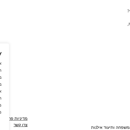
?
,
y
א
ה
ב
ב
א
ה
מ
מ
מדיניות פרטיות
צרו קשר
המשפחה ותיעוד אילנות