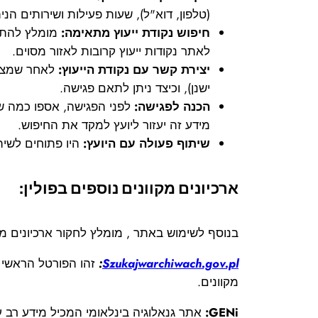
(טלפון, דוא"ל), שעות פעילות ושירותים הני
חיפוש נקודת ייעוץ מתאימה:
מומלץ להתמק
לאתר נקודות ייעוץ קרובות לאזור מסוים.
יצירת קשר עם נקודת הייעוץ:
לאחר שמצאתם
ישנן), וכיצד ניתן לתאם פגישה.
הכנה לפגישה:
לפני הפגישה, אספו כמה שי
מידע זה יעזור ליועץ למקד את החיפוש.
שיתוף פעולה עם היועץ:
היו פתוחים לשיתו
ארכיונים מקוונים נוספים בפולין:
בנוסף לשימוש באתר , מומלץ לחקור ארכיונים מקוו
Szukajwarchiwach.gov.pl
:
זהו הפורטל הראשי 
מקוונים.
GENi:
אתר גנאלוגיה בינלאומי המכיל מידע רב 