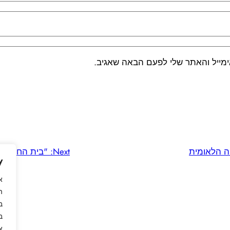
מייל והאתר שלי לפעם הבאה שאגיב.
יה הלאומית
Next:
"בית החיים" –
y
א
ה
ב
ב
א