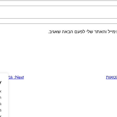
מייל והאתר שלי לפעם הבאה שאגיב.
גטאות
Next:
גניאולו
y
א
ה
ב
ב
א