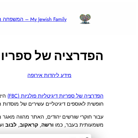
לדלג
לתוכן
My Jewish Family – המשפחה היהודית שלי
הפדרציה של ספריות די
מידע ליהדות אירופה
הפדרציה של ספריות דיגיטליות פולניות (FBC)
היא 
חופשית לאוספים דיגיטליים עשירים של מוסדות תר
עבור חוקרי שורשים יהודים, האתר מהווה מאגר מי
משמעותית בעבר, כמו
ורשה
,
קראקוב
,
לבוב
וע