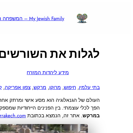
לדלג
לתוכן
My Jewish Family – המשפחה היהודית שלי
לגלות את השורשים 
מידע ליהדות המזרח
בתי עלמין
, 
חיפוש
, 
מרוקו
, 
מרקש
, 
צפון אפריקה
, 
ק
העולם של הגנאלוגיה הוא מסע אישי ומרתק אחר
הפך לכלי עוצמתי. בין הפנינים הייחודיות שמס
במרקש
. אתר זה, הנמצא בכתובת
arrakech.com