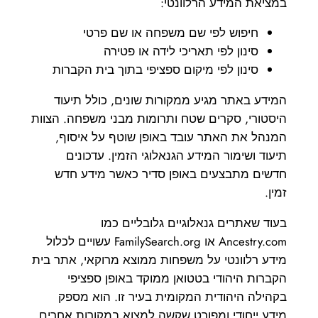
במציאת המידע הרלוונטי:
חיפוש לפי שם משפחה או שם פרטי
סינון לפי תאריכי לידה או פטירה
סינון לפי מיקום ספציפי בתוך בית הקברות
המידע באתר מגיע ממקורות שונים, כולל תיעוד
היסטורי, סקרים שטח ותרומות מבני משפחה. הצוות
המנהל את האתר עובד באופן שוטף על איסוף,
תיעוד ושימור המידע הגנאלוגי הזמין. עדכונים
חדשים מתבצעים באופן סדיר כאשר מידע חדש
זמין.
בעוד שאתרים גנאלוגיים גלובליים כמו
Ancestry.com או FamilySearch.org עשויים לכלול
מידע רלוונטי על משפחות ממוצא מרוקאי, אתר בית
הקברות היהודי בטטואן ממוקד באופן ספציפי
בקהילה היהודית המקומית בעיר זו. הוא מספק
מידע ייחודי ומפורט שקשה למצוא במקורות אחרים,